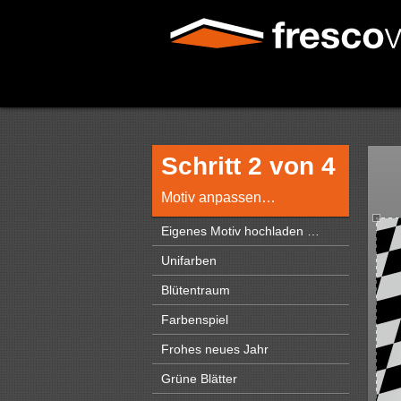
Schritt 2 von 4
Motiv anpassen…
Eigenes Motiv hochladen …
Unifarben
Blütentraum
Farbenspiel
Frohes neues Jahr
Grüne Blätter