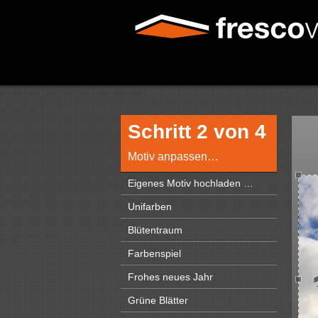
Schritt 2 von 4
Motiv anpassen…
Eigenes Motiv hochladen …
Unifarben
Blütentraum
Farbenspiel
Frohes neues Jahr
Grüne Blätter