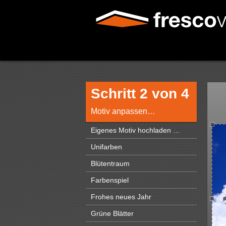
Schritt 2 von 4
Motiv anpassen…
Eigenes Motiv hochladen …
Unifarben
Blütentraum
Farbenspiel
Frohes neues Jahr
Grüne Blätter