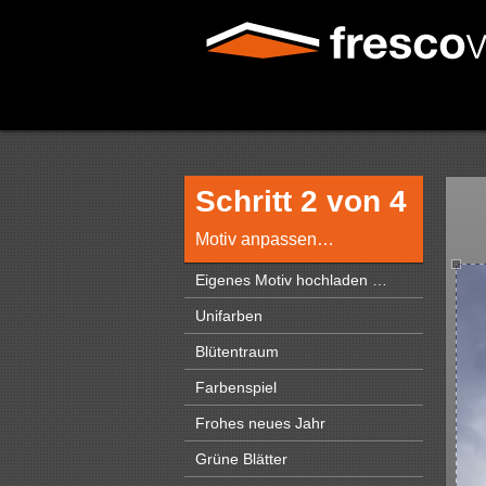
Schritt 2 von 4
Motiv anpassen…
Eigenes Motiv hochladen …
Unifarben
Blütentraum
Farbenspiel
Frohes neues Jahr
Grüne Blätter